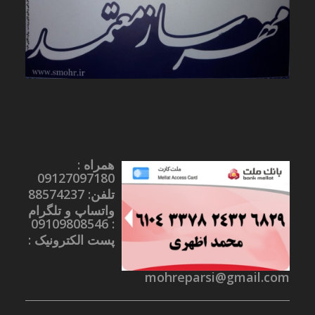
همراه :
09127097180
تلفن: 88574237
واتساپ و تلگرام
09
109808546
:
پست الکترونیک :
mohreparsi@gmail.com