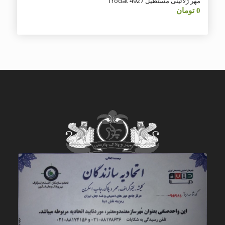
مهر ژلاتینی مستطیل Trodat 4927
0
تومان